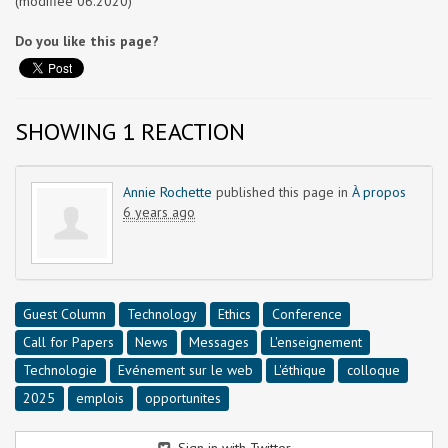
(modifiée 06.2020)
Do you like this page?
SHOWING 1 REACTION
Annie Rochette
published this page in
À propos
6 years ago
Guest Column
Technology
Ethics
Conference
Call for Papers
News
Messages
L'enseignement
Technologie
Evénement sur le web
L'éthique
colloque
2025
emplois
opportunites
Sign in with Twitter