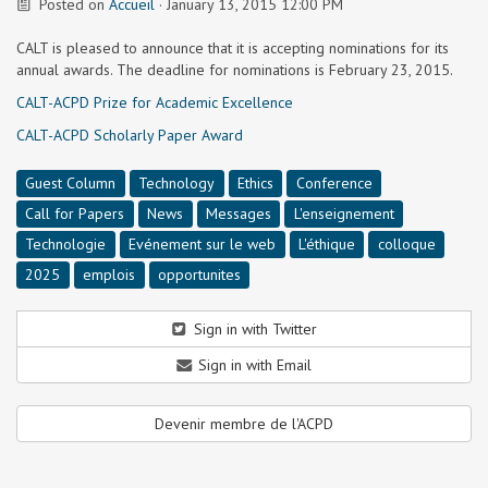
Posted on
Accueil
· January 13, 2015 12:00 PM
CALT is pleased to announce that it is accepting nominations for its
annual awards. The deadline for nominations is February 23, 2015.
CALT-ACPD Prize for Academic Excellence
CALT-ACPD Scholarly Paper Award
Guest Column
Technology
Ethics
Conference
Call for Papers
News
Messages
L'enseignement
Technologie
Evénement sur le web
L'éthique
colloque
2025
emplois
opportunites
Sign in with Twitter
Sign in with Email
Devenir membre de l'ACPD