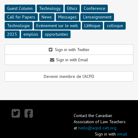
Guest Column
Technology
Ethics
Conference
Call for Papers
News
Messages
L'enseignement
Technologie
Evénement sur le web
L'éthique
colloque
2025
emplois
opportunites
Sign in with Twitter
Sign in with Email
Devenir membre de l'ACPD
Contact the Canadian
Association of Law Teachers
at
hello@acpd-calt.org
Sign in with
email