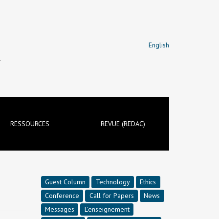
English
T
RESSOURCES
REVUE (REDAC)
Guest Column
Technology
Ethics
Conference
Call for Papers
News
Messages
L'enseignement