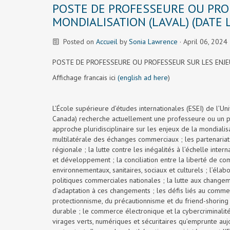
POSTE DE PROFESSEURE OU PRO
MONDIALISATION (LAVAL) (DATE L
Posted on
Accueil
by
Sonia Lawrence
· April 06, 2024
POSTE DE PROFESSEURE OU PROFESSEUR SUR LES ENJE
Affichage francais ici
(english ad here
)
L’École supérieure d’études internationales (ESEI) de l’Un
Canada) recherche actuellement une professeure ou un pr
approche pluridisciplinaire sur les enjeux de la mondiali
multilatérale des échanges commerciaux ; les partenaria
régionale ; la lutte contre les inégalités à l’échelle inte
et développement ; la conciliation entre la liberté de c
environnementaux, sanitaires, sociaux et culturels ; l’élabo
politiques commerciales nationales ; la lutte aux changem
d’adaptation à ces changements ; les défis liés au comm
protectionnisme, du précautionnisme et du friend-shoring 
durable ; le commerce électronique et la cybercriminalit
virages verts, numériques et sécuritaires qu’emprunte au