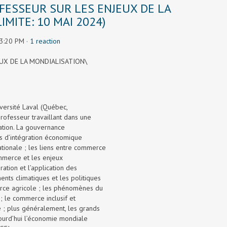
FESSEUR SUR LES ENJEUX DE LA
IMITE: 10 MAI 2024)
 3:20 PM ·
1 reaction
UX DE LA MONDIALISATION\
iversité Laval (Québec,
ofesseur travaillant dans une
sation. La gouvernance
ts d’intégration économique
rnationale ; les liens entre commerce
ommerce et les enjeux
ration et l’application des
ents climatiques et les politiques
erce agricole ; les phénomènes du
; le commerce inclusif et
é ; plus généralement, les grands
jourd’hui l’économie mondiale