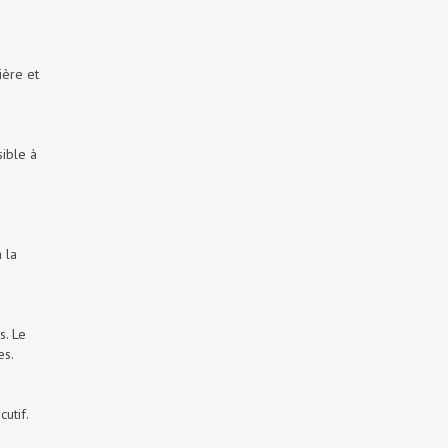
ière et
sible à
 la
s. Le
es.
utif.