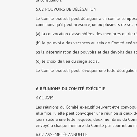
la constitution.
5.02 POUVOIRS DE DÉLÉGATION
Le Comité exécutif peut déléguer à un comité compos
conditions qu’il peut prescrire, un ou plusieurs de ses 
(a) la convocation d’assemblées des membres ou de ré
(b) le pourvoi à des vacances au sein de Comité exécuti
(c) la détermination des pouvoirs et des devoirs des adm
(d) le choix du lieu du siège social.
Le Comité exécutif peut révoquer une telle délégation
6. RÉUNIONS DU COMITÉ EXÉCUTIF
6.01 AVIS
Les réunions du Comité exécutif peuvent être convoquées
elle fixe. Il, elle peut convoquer une réunion si deux 
jours suite à une telle requête, deux membres du Comi
envoyé à chaque membre du Comité par courriel au moin
6.02 ASSEMBLÉE ANNUELLE.