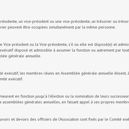
présidente, un vice-président ou une vice-présidente, un trésorier ou trésor
résorier peuvent être occupées simultanément par la même personne.
e Vice-président ou la Vice-présidente, s’il ou elle est disposé(e) et admis
exécutif disposé et admissible à assumer la fonction ou autrement par tout
blée générale annuelle.
 exécutif, les membres réunis en Assemblée générale annuelle élisent, à
mité exécutif.
emeurent en fonction jusqu’à l’élection ou la nomination de leurs successeur
x assemblées générales annuelles, en faisant appel à ses propres membr
uvoirs et devoirs des officiers de l’Association sont fixés par le Comité exéc