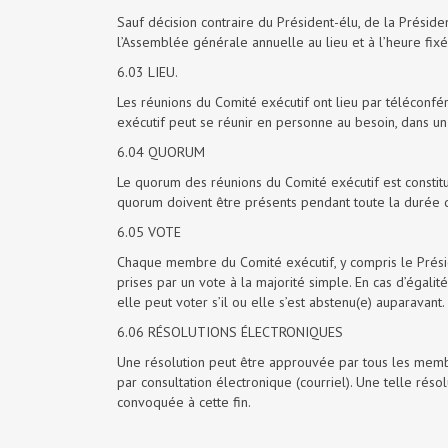
Sauf décision contraire du Président-élu, de la Présid
l’Assemblée générale annuelle au lieu et à l’heure fixé
6.03 LIEU.
Les réunions du Comité exécutif ont lieu par téléconfé
exécutif peut se réunir en personne au besoin, dans un
6.04 QUORUM
Le quorum des réunions du Comité exécutif est consti
quorum doivent être présents pendant toute la durée d
6.05 VOTE
Chaque membre du Comité exécutif, y compris le Préside
prises par un vote à la majorité simple. En cas d’égalit
elle peut voter s’il ou elle s’est abstenu(e) auparavant.
6.06 RÉSOLUTIONS ÉLECTRONIQUES
Une résolution peut être approuvée par tous les membr
par consultation électronique (courriel). Une telle rés
convoquée à cette fin.