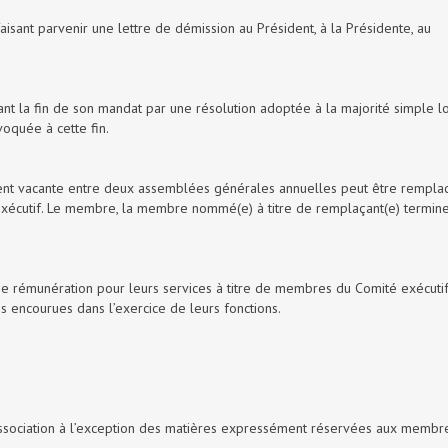
sant parvenir une lettre de démission au Président, à la Présidente, au
nt la fin de son mandat par une résolution adoptée à la majorité simple l
quée à cette fin.
ent vacante entre deux assemblées générales annuelles peut être rempla
xécutif. Le membre, la membre nommé(e) à titre de remplaçant(e) termine
ne rémunération pour leurs services à titre de membres du Comité exécutif.
encourues dans l’exercice de leurs fonctions.
l’Association à l’exception des matières expressément réservées aux membr