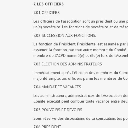
7. LES OFFICIERS
7.01 OFFICIERS
Les officiers de l’association sont un président ou une 
un(e) secrétaire. Les fonctions de secrétaire et de t
7.02 SUCCESSION AUX FONCTIONS.
La fonction de Président, Présidente, est assumée par l
assumer la fonction, par tout autre membre du Comité 
membre de l’ACPD nommé(e) et élu(e) lors de l’Assem
7.03 ÉLECTION DES ADMINISTRATEURS
Immédiatement après l’élection des membres du Comité
majorité simple, les officiers parmi les membres du Co
7.04 MANDAT ET VACANCES.
Les administrateurs, administratrices de l’Association d
Comité exécutif peut combler toute vacance entre deu
7.05 POUVOIRS ET DEVOIRS
Sous réserve des dispositions de la constitution, les po
7.06 PRÉSIDENT