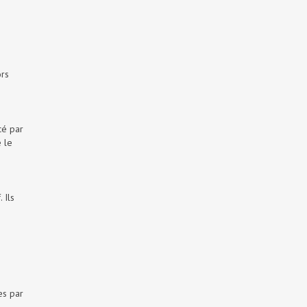
ors
cé par
 le
 Ils
es par