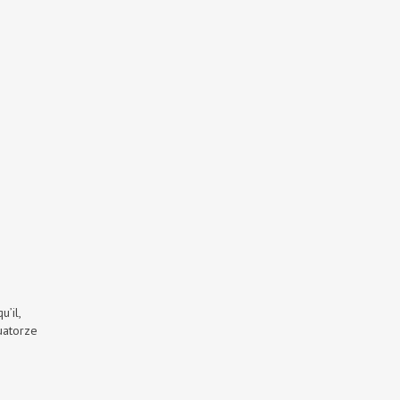
’il,
quatorze