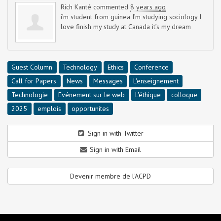
Rich Kanté
commented
8 years ago
i’m student from guinea I’m studying sociology I
love finish my study at Canada it’s my dream
Guest Column
Technology
Ethics
Conference
Call for Papers
News
Messages
L'enseignement
Technologie
Evénement sur le web
L'éthique
colloque
2025
emplois
opportunites
Sign in with Twitter
Sign in with Email
Devenir membre de l'ACPD