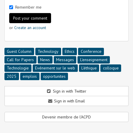
Remember me
or
Create an account
Guest Column
Technology
Ethics
Conference
Call for Papers
News
Messages
L'enseignement
Technologie
Evénement sur le web
L'éthique
colloque
2025
emplois
opportunites
Sign in with Twitter
Sign in with Email
Devenir membre de l'ACPD