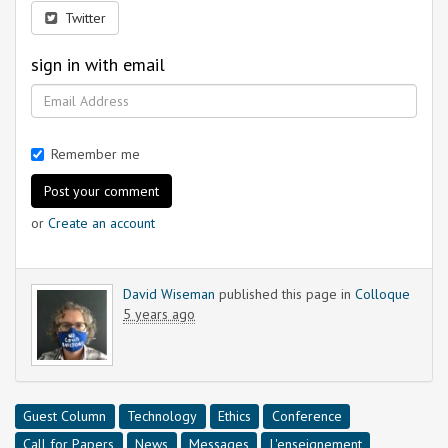
Twitter
sign in with email
Remember me
or
Create an account
David Wiseman
published this page in
Colloque
5 years ago
Guest Column
Technology
Ethics
Conference
Call for Papers
News
Messages
L'enseignement