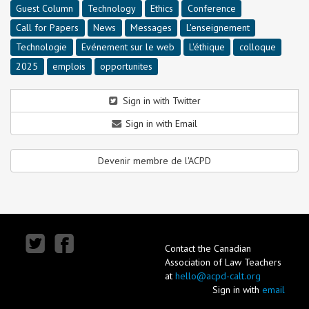
Guest Column
Technology
Ethics
Conference
Call for Papers
News
Messages
L'enseignement
Technologie
Evénement sur le web
L'éthique
colloque
2025
emplois
opportunites
Sign in with Twitter
Sign in with Email
Devenir membre de l'ACPD
Contact the Canadian
Association of Law Teachers
at
hello@acpd-calt.org
Sign in with
email