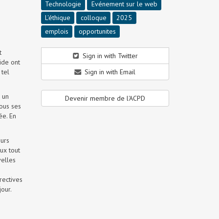
Technologie
Evénement sur le web
L'éthique
colloque
2025
emplois
opportunites
t
Sign in with Twitter
ide ont
 tel
Sign in with Email
 un
Devenir membre de l'ACPD
tous ses
ée. En
eurs
ux tout
velles
rectives
our.