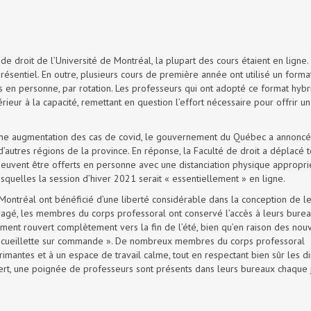
de droit de l’Université de Montréal, la plupart des cours étaient en ligne.
ésentiel. En outre, plusieurs cours de première année ont utilisé un forma
s en personne, par rotation. Les professeurs qui ont adopté ce format hybr
rieur à la capacité, remettant en question l’effort nécessaire pour offrir un
d’une augmentation des cas de covid, le gouvernement du Québec a annoncé
autres régions de la province. En réponse, la Faculté de droit a déplacé 
euvent être offerts en personne avec une distanciation physique appropri
squelles la session d’hiver 2021 serait « essentiellement » en ligne.
 Montréal ont bénéficié d’une liberté considérable dans la conception de l
ouragé, les membres du corps professoral ont conservé l’accès à leurs burea
ment rouvert complètement vers la fin de l’été, bien qu’en raison des nou
 « cueillette sur commande ». De nombreux membres du corps professoral
primantes et à un espace de travail calme, tout en respectant bien sûr les di
t, une poignée de professeurs sont présents dans leurs bureaux chaque j