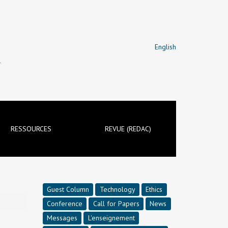
English
T
RESSOURCES
REVUE (REDAC)
Guest Column
Technology
Ethics
Conference
Call for Papers
News
Messages
L'enseignement