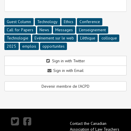
Guest Column
Technology
Ethics
Conference
Call for Papers
News
Messages
L'enseignement
Technologie
Evénement sur le web
L'éthique
colloque
2025
emplois
opportunites
Sign in with Twitter
Sign in with Email
Devenir membre de l'ACPD
Contact the Canadian
Association of Law Teachers