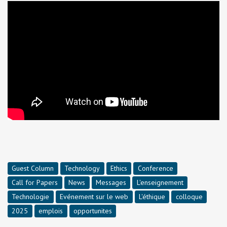
Guest Column
Technology
Ethics
Conference
Call for Papers
News
Messages
L'enseignement
Technologie
Evénement sur le web
L'éthique
colloque
2025
emplois
opportunites